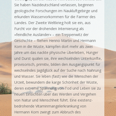
Sie haben Nazideutschland verlassen, beginnen
geologische Forschungen im Naukluftgebirge und
erkunden Wasser­vorkommen für die Farmer des
Landes. Der Zweite Weltkrieg holt sie ein, aus
Furcht vor der drohenden Internierung als
»feindliche Ausländer« – ein Treppenwitz der
Geschichte – fliehen Henno Martin und Hermann
Korn in die Wüste, kämpfen dort mehr als zwei
Jahre um das nackte physische Überleben, Hunger
und Durst quälen sie, ihre wechselnden Unterkünfte,
provisorisch, primitiv, bilden den Aus­gangs­­­­punkt für
wechselndes Jagdglück auf der Suche nach Nahrung
und Wasser. Sie leben (fast) wie die Menschen der
Urzeit, bewundern die karge Schönheit der Wüste,
deren extreme Spannung von Tod und Leben sie zu
neuen Einsichten über das Werden und Vergehen
von Natur und Menschheit führt. Eine existenz­­
bedro­hen­de Vitamin­mangelerkrankung von
Hermann Korn zwingt zum Abbruch des